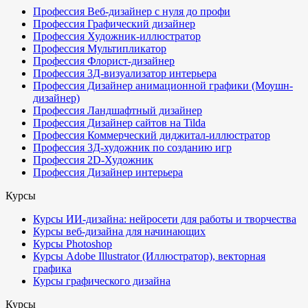
Профессия Веб-дизайнер с нуля до профи
Профессия Графический дизайнер
Профессия Художник-иллюстратор
Профессия Мультипликатор
Профессия Флорист-дизайнер
Профессия 3Д-визуализатор интерьера
Профессия Дизайнер анимационной графики (Моушн-
дизайнер)
Профессия Ландшафтный дизайнер
Профессия Дизайнер сайтов на Tilda
Профессия Коммерческий диджитал-иллюстратор
Профессия 3Д-художник по созданию игр
Профессия 2D-Художник
Профессия Дизайнер интерьера
Курсы
Курсы ИИ-дизайна: нейросети для работы и творчества
Курсы веб-дизайна для начинающих
Курсы Photoshop
Курсы Adobe Illustrator (Иллюстратор), векторная
графика
Курсы графического дизайна
Курсы