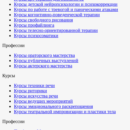
Курсы детской нейропсихологии и психокоррекции
Курсы по работе с тревогой и паническими атаками
Курсы когнитивно-поведенческой терапии
Курсы свободного рисования
Курсы профайлинга
Курсы телесно-ориентированной терапии
Курсы психосоматики
Профессии
Курсы ораторского мастерства
Курсы публичных выступлений
Курсы актерского мастерства
Курсы
Курсы техники речи
Курсы риторики
Курсы искусства речи
Курсы ведущих мероприятий
Курсы эмоционального раскрепощения
Курсы театральной импровизации и пластики тела
Профессии