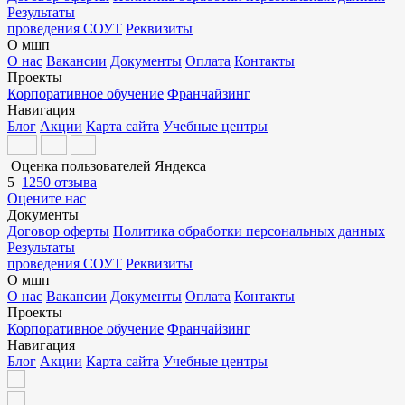
Результаты
проведения СОУТ
Реквизиты
О мшп
О нас
Вакансии
Документы
Оплата
Контакты
Проекты
Корпоративное обучение
Франчайзинг
Навигация
Блог
Акции
Карта сайта
Учебные центры
Оценка пользователей Яндекса
5
1250 отзыва
Оцените нас
Документы
Договор оферты
Политика обработки персональных данных
Результаты
проведения СОУТ
Реквизиты
О мшп
О нас
Вакансии
Документы
Оплата
Контакты
Проекты
Корпоративное обучение
Франчайзинг
Навигация
Блог
Акции
Карта сайта
Учебные центры