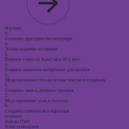
таргетированной
рекламы
Курсы
продюсирования
Изучите
проектов
1.
Создание пространства интерьера
Курсы создания
2.
презентаций в
Этапы создания интерьера
PowerPoint
3.
Перенос плана из AutoCad в 3D’s max
4.
Порядок хранения материалов для проекта
5.
Моделирование стен на основе боксов и сплайнов
6.
Создание окон и дверных проемов
7.
Моделирование пола и потолка
8.
Создание плинтусов и карнизов
Освоите
Файлы DWF
План помещения