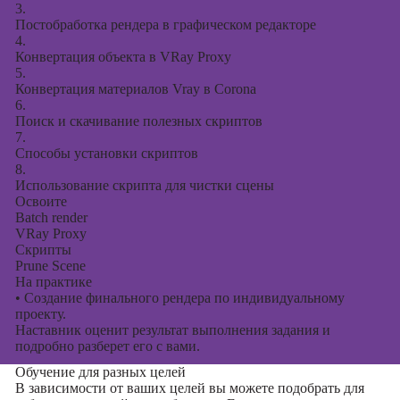
3.
Постобработка рендера в графическом редакторе
4.
Конвертация объекта в VRay Proxy
5.
Конвертация материалов Vray в Corona
6.
Поиск и скачивание полезных скриптов
7.
Способы установки скриптов
8.
Использование скрипта для чистки сцены
Освоите
Batch render
VRay Proxy
Скрипты
Prune Scene
На практике
•
Создание финального рендера по индивидуальному
проекту.
Наставник оценит результат выполнения задания и
подробно разберет его с вами.
Обучение для разных целей
В зависимости от ваших целей вы можете подобрать для