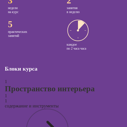
3
2
контента
недели
занятия
на курс
в неделю
Курсы по
поисковой
5
оптимизации
сайтов (seo-
практических
занятий
продвижение
сайтов)
каждое
по
2 часа часа
Курсы создания
и продвижения
сайтов на Tilda
Блоки курса
Курсы
контекстной
1
рекламы
Пространство интерьера
1
Курсы
1
продвижения в
содержание и инструменты
социальных
сетях
Курсы