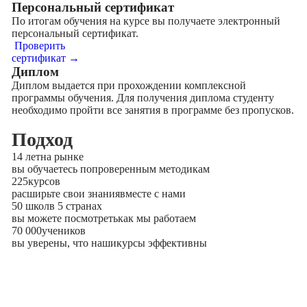
Персональный сертификат
По итогам обучения на курсе вы получаете электронный
персональный сертификат.
Проверить
сертификат →
Диплом
Диплом выдается при прохождении комплексной
программы обучения. Для получения диплома студенту
необходимо пройти все занятия в программе без пропусков.
Подход
14 лет
на рынке
вы обучаетесь по
проверенным методикам
225
курсов
расширьте свои знания
вместе с нами
50 школ
в 5 странах
вы можете посмотреть
как мы работаем
70 000
учеников
вы уверены, что наши
курсы эффективны