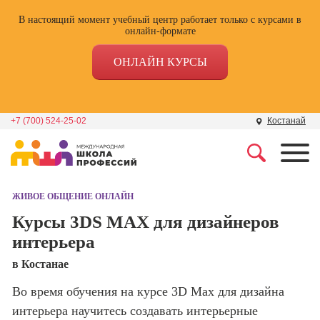
В настоящий момент учебный центр работает только с курсами в
онлайн-формате
ОНЛАЙН КУРСЫ
+7 (700) 524-25-02
Костанай
Профессии
Школа маркетинга и
рекламы
ЖИВОЕ ОБЩЕНИЕ ОНЛАЙН
Профессия
Специалист по
Курсы 3DS MAX для дизайнеров
Школа дизайна
поисковой
интерьера
оптимизации
сайтов (seo-
Школа нейросетей и
в Костанае
продвижение
программирования
сайтов)
Во время обучения на курсе 3D Max для дизайна
интерьера научитесь создавать интерьерные
Школа психологии
Профессия