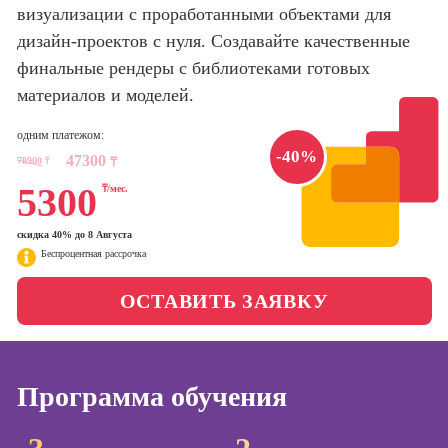
Интернет-
визуализации с проработанными объектами для
маркетолог
дизайн-проектов с нуля. Создавайте качественные
Школа актерского
мастерства
финальные рендеры с библиотеками готовых
Профессия
Менеджер по
материалов и моделей.
маркетингу в
Школа бизнеса и
социальных
одним платежом:
управления
сетях (SMM-
-40%
47300
78900
₸
₸
менеджер)
Фотошкола
5300
₸/мес.
Профессия
Специалист по
скидка 40% до 8 Августа
Школа медиа
таргетингу
Беспроцентная рассрочка
ОСТАВИТЬ ЗАЯВКУ
Курсы
Онлайн-обучение
Курсы
копирайтинга
Программа обучения
Курсы по
созданию