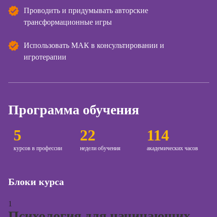
контента
Проводить и придумывать авторские
трансформационные игры
Курсы по
поисковой
оптимизации
Использовать МАК в консультировании и
сайтов (seo-
игротерапии
продвижение
сайтов)
Курсы создания
и продвижения
Программа обучения
сайтов на Tilda
Курсы
5
22
114
контекстной
рекламы
курсов в профессии
недели обучения
академических часов
Курсы
продвижения в
Блоки курса
социальных
сетях
1
Курсы
Психология для начинающих