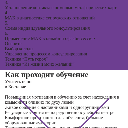
3.
Установление контакта с помощью метафорических карт
4.
МАК в диагностике супружеских отношений
5.
Схема индивидуального консультирования
6.
Применение МАК в онлайн и офлайн сессиях
Освоите
Выбор колоды
Управление процессом консультирования
Техника “Путь героя”
Техника “Из жизни моих желаний”
Как проходит обучение
Учитесь
очно
в Костанае
Повышенная мотивация к обучению за счет нахождения в
комьюнити близких по духу людей
Живое общение с наставниками и одногруппниками
Регулярные занятия непосредственно в учебном центре
Комфортное пространство для обучения, большие
оборудованные аудитории
Транспортная доступность: наши учебные центры всегда