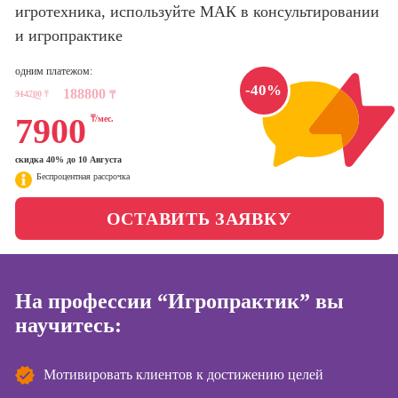
игротехника, используйте МАК в консультировании
Интернет-
маркетолог
и игропрактике
Школа актерского
мастерства
Профессия
одним платежом:
Менеджер по
-40%
188800
маркетингу в
314700
₸
₸
Школа бизнеса и
социальных
7900
₸/мес.
управления
сетях (SMM-
менеджер)
скидка 40% до 10 Августа
Фотошкола
Беспроцентная рассрочка
Профессия
Специалист по
Школа медиа
ОСТАВИТЬ ЗАЯВКУ
таргетингу
Курсы
Онлайн-обучение
На профессии “Игропрактик” вы
научитесь:
Курсы
копирайтинга
Мотивировать клиентов к достижению целей
Курсы по
созданию