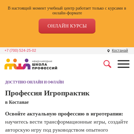
В настоящий момент учебный центр работает только с курсами в
онлайн-формате
ОНЛАЙН КУРСЫ
+7 (700) 524-25-02
Костанай
Профессии
Школа маркетинга и
рекламы
ДОСТУПНО ОНЛАЙН И ОФЛАЙН
Профессия
Специалист по
Профессия Игропрактик
Школа дизайна
поисковой
в Костанае
оптимизации
сайтов (seo-
Школа нейросетей и
Освойте актуальную профессию в игротерапии:
продвижение
программирования
сайтов)
научитесь вести трансформационные игры, создайте
авторскую игру под руководством опытного
Школа психологии
Профессия