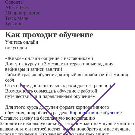
Освоите
After effects
3D пространство
Track Matte
Трекинг
Как проходит обучение
Учитесь
онлайн
где угодно
«Живое» онлайн общение с наставниками
Доступ к курсу на 3 месяца: интерактивные задания,
вебинары и записи занятий
Гибкий график обучения, который вы подбираете сами под
себя
Отсутствие дополнительных расходов на транспорт
Возможность совмещать обучение с работой,
путешествиями и параллельным обучением
Для этого курса доступен формат корпоративного
обучения, подробнее в разделе
Корпоративное обучение
Оставьте заявку на
бесплатную консультацию
Заполните небольшую анкету – это поможет нам лучше узнать о
вашем опыте и потребностях, чтобы подобрать для вас лучшие
условия обучения. Это займет не больше трех минут.