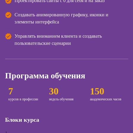
Проектировать сайты с 0 для себя и на заказ
контента
Создавать анимированную графику, иконки и
Курсы по
поисковой
элементы интерфейса
оптимизации
сайтов (seo-
Управлять вниманием клиента и создавать
продвижение
пользовательские сценарии
сайтов)
Курсы создания
и продвижения
сайтов на Tilda
Программа обучения
Курсы
контекстной
7
30
150
рекламы
курсов в профессии
недель обучения
академических часов
Курсы
продвижения в
социальных
сетях
Блоки курса
Курсы