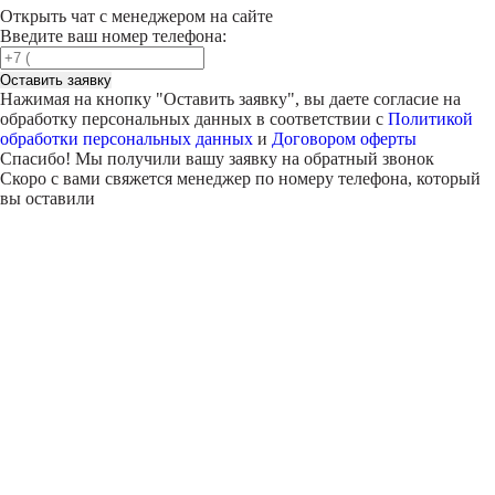
Открыть чат с менеджером на сайте
Введите ваш номер телефона:
Оставить заявку
Нажимая на кнопку "
Оставить заявку
", вы даете согласие на
обработку персональных данных в соответствии с
Политикой
обработки персональных данных
и
Договором оферты
Спасибо! Мы получили вашу заявку на обратный звонок
Скоро с вами свяжется менеджер по номеру телефона, который
вы оставили
Внимание!
В выбранном вами городе
на данный момент нет учебного
центра
.
Обучение по курсу проходит в
онлайн-формате
— вы сможете
пройти программу дистанционно с доступом к урокам,
материалам и поддержкой наставника.
Оставьте заявку и мы проконсультируем вас по процессу
онлайн-обучения
ПРОДОЛЖИТЬ