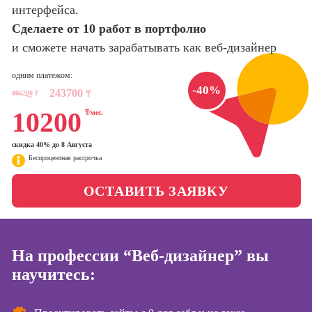
Интернет-
интерфейса.
маркетолог
Сделаете от 10 работ в портфолио
Школа актерского
мастерства
и сможете начать зарабатывать как веб-дизайнер
Профессия
Менеджер по
маркетингу в
одним платежом:
Школа бизнеса и
социальных
-40%
243700
406200
₸
управления
₸
сетях (SMM-
10200
₸/мес.
менеджер)
Фотошкола
Профессия
скидка 40% до 8 Августа
Специалист по
Беспроцентная рассрочка
Школа медиа
таргетингу
ОСТАВИТЬ ЗАЯВКУ
Курсы
Онлайн-обучение
На профессии “Веб-дизайнер” вы
Курсы
копирайтинга
научитесь:
Курсы по
созданию