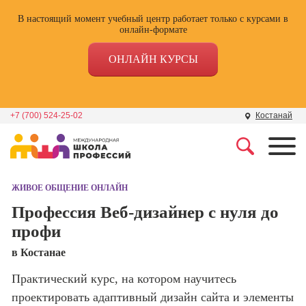
В настоящий момент учебный центр работает только с курсами в
онлайн-формате
ОНЛАЙН КУРСЫ
+7 (700) 524-25-02
Костанай
Профессии
Школа маркетинга и
рекламы
ЖИВОЕ ОБЩЕНИЕ ОНЛАЙН
Профессия
Специалист по
Профессия Веб-дизайнер с нуля до
Школа дизайна
поисковой
профи
оптимизации
сайтов (seo-
Школа нейросетей и
в Костанае
продвижение
программирования
сайтов)
Практический курс, на котором научитесь
проектировать адаптивный дизайн сайта и элементы
Школа психологии
Профессия