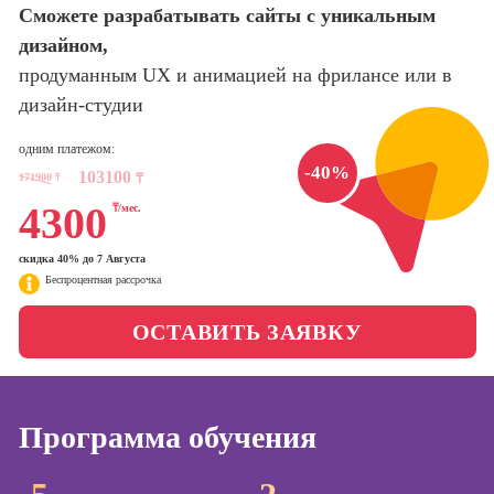
Интернет-
Сможете разрабатывать сайты с уникальным
маркетолог
дизайном,
Школа актерского
мастерства
продуманным UX и анимацией на фрилансе или в
Профессия
Менеджер по
дизайн-студии
маркетингу в
Школа бизнеса и
социальных
одним платежом:
управления
сетях (SMM-
-40%
103100
171900
₸
₸
менеджер)
Фотошкола
4300
₸/мес.
Профессия
Специалист по
скидка 40% до 7 Августа
Школа медиа
таргетингу
Беспроцентная рассрочка
ОСТАВИТЬ ЗАЯВКУ
Курсы
Онлайн-обучение
Курсы
копирайтинга
Программа обучения
Курсы по
созданию