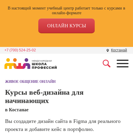
В настоящий момент учебный центр работает только с курсами в
онлайн-формате
ОНЛАЙН КУРСЫ
+7 (700) 524-25-02
Костанай
Профессии
Школа маркетинга и
рекламы
ЖИВОЕ ОБЩЕНИЕ ОНЛАЙН
Профессия
Специалист по
Курсы веб-дизайна для
Школа дизайна
поисковой
начинающих
оптимизации
сайтов (seo-
Школа нейросетей и
в Костанае
продвижение
программирования
сайтов)
Вы создадите дизайн сайта в Figma для реального
проекта и добавите кейс в портфолио.
Школа психологии
Профессия