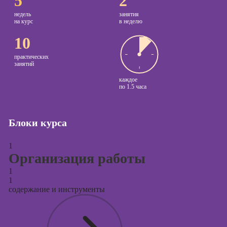
5
2
контента
недель
занятия
на курс
в неделю
Курсы по
поисковой
10
оптимизации
сайтов (seo-
практических
занятий
продвижение
сайтов)
каждое
по
1.5 часа
Курсы создания
и продвижения
сайтов на Tilda
Блоки курса
Курсы
контекстной
1
рекламы
Организация работы
1
Курсы
1
продвижения в
содержание и инструменты
социальных
сетях
Курсы