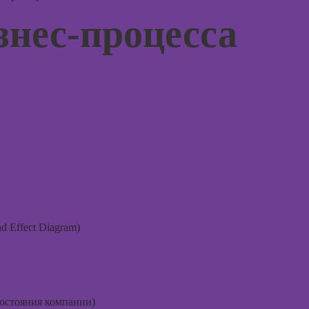
терапи
Курсы
знес-процесса
психол
рисования в
Photoshop
Курсы 
нейроп
Курсы создания
и псих
2Д-персонажей
в Adobe
Курсы 
Photoshop
тревог
паниче
Курсы ArchiCad
атакам
для дизайнеров
интерьера
Курсы
когнит
Практикум:
поведе
интерьерные
терапи
коллажи в
Adobe
 Effect Diagram)
Курсы 
Photoshop
рисова
Курсы
Курсы
подготовки
профа
недвижимости к
состояния компании)
продаже