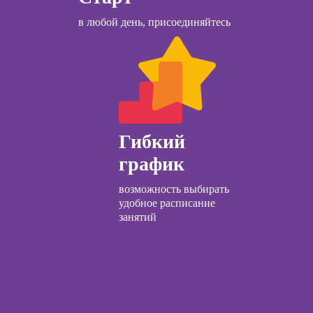
ны
в любой день, присоединяйтесь
детской
огии для
лей
ческий
ЛП
общения с
и
Гибкий
график
ческой
огии:
возможность выбирать
менные
удобное расписание
ды
занятий
огического
ьтирования