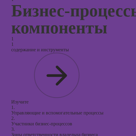
Бизнес-процессы
реклам
Курсы
компоненты
продюс
проекто
1
Курсы с
1
презент
содержание и инструменты
PowerPo
Изучите
1.
Управляющие и вспомогательные процессы
2.
Участники бизнес-процессов
3.
Зоны ответственности владельца бизнеса