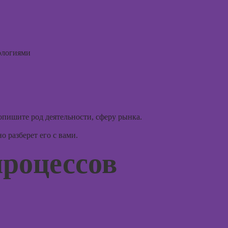
дизайна
Курс
Курсы
практи
Курсы
психод
ологиями
Курсы
Курсы
флористики для
игроте
начинающих
психол
игр
Курсы
коммерческой
Курсы 
ишите род деятельности, сферу рынка.
флористики
психол
 разберет его с вами.
менед
Курсы
персон
ландшафтного
процессов
дизайна
Курсы
продв
Курсы дизайна
психол
интерьера
Курсы
Курсы
диагно
анимации
погран