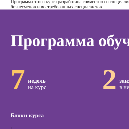
контент
Программа этого курса разработана совместно со специал
бизнесменов и востребованных специалистов
Курсы п
поисков
оптими
сайтов (
Программа обу
продви
сайтов)
Курсы с
и прод
сайтов н
7
2
Курсы
контекс
недель
зан
реклам
на курс
в н
Курсы
продви
социал
сетях
Блоки курса
Курсы
таргети
1