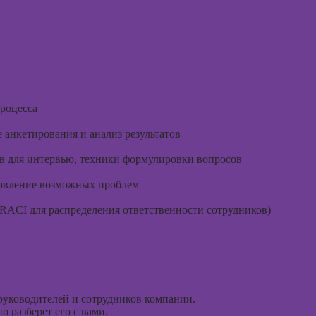
расстр
Курсы 3D-
моделирования
Курсы 
психол
Курсы 3D-
визуализации
Курсы 
консул
Курсы 3DS MAX
для дизайнеров
роцесса
Курсы
интерьера
эмоцио
 анкетирования и анализ результатов
интелл
Курсы по
монтажу в After
ов для интервью, техники формулировки вопросов
Курсы
Effects
эриксо
ыявление возможных проблем
гипноз
Курсы дизайна
RACI для распределения ответственности сотрудников)
интерфейсов
Курсы
метафо
Курсы Autodesk
ассоци
AutoCAD
карт
Курсы
Курсы 
Блендера
руководителей и сотрудников компании.
(Blender 3D)
 разберет его с вами.
Курсы 