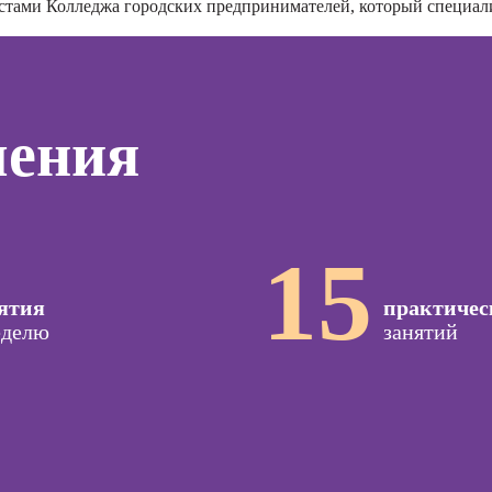
а
истами
Колледжа городских предпринимателей
, который специал
терапе
Профессия
о
Профе
Дизайнер
ой
Детски
сайтов на Tilda
зации
Профе
seo-
Профессия
психол
чения
жение
Коммерческий
диджитал-
Профе
иллюстратор
специа
оздания
вижения
Профессия 3Д-
а Tilda
художник по
15
созданию игр
Курс
тной
Профессия 2D-
ятия
практичес
ы
Художник
Курсы 
еделю
занятий
Профессия
Курсы 
жения в
Дизайнер
для н
ьных
интерьера
Курсы 
отнош
мужчи
рованной