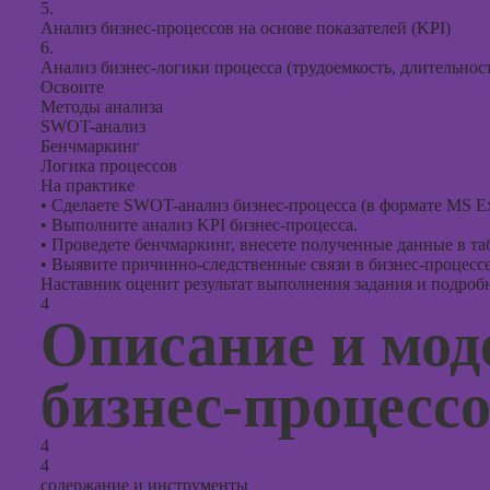
5.
Анализ бизнес-процессов на основе показателей (KPI)
6.
Анализ бизнес-логики процесса (трудоемкость, длительност
Освоите
Методы анализа
SWOT-анализ
Бенчмаркинг
Логика процессов
На практике
•
Сделаете SWOT-анализ бизнес-процесса (в формате MS Ex
•
Выполните анализ KPI бизнес-процесса.
•
Проведете бенчмаркинг, внесете полученные данные в та
•
Выявите причинно-следственные связи в бизнес-процес
Наставник оценит результат выполнения задания и подробно
4
Описание и мод
бизнес-процесс
4
4
содержание и инструменты