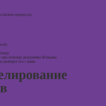
Курсы 
(хоумстейджинг)
ориент
терапи
ь бизнес-процесса)
Курсы
психос
cel).
блицу.
се при помощи диаграммы Исикавы.
 разберет его с вами.
елирование
ов