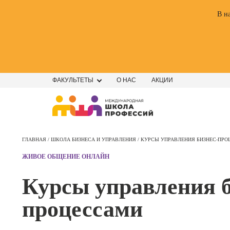
В н
ФАКУЛЬТЕТЫ
О НАС
АКЦИИ
Профе
Школа маркетинга и рекламы
Профес
ГЛАВНАЯ /
ШКОЛА БИЗНЕСА И УПРАВЛЕНИЯ /
КУРСЫ УПРАВЛЕНИЯ БИЗНЕС-ПР
Школа дизайна
Специал
ЖИВОЕ ОБЩЕНИЕ ОНЛАЙН
поисков
Школа нейросетей и
оптими
Курсы управления б
сайтов (
программирования
продви
процессами
сайтов)
Школа психологии
Профес