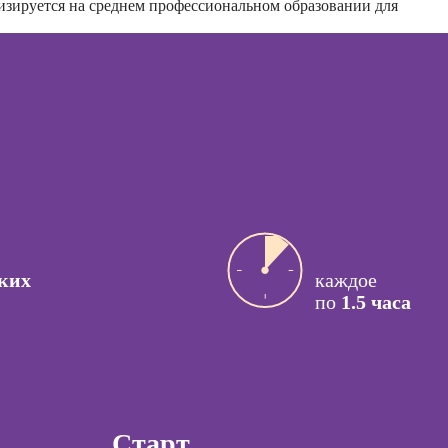
изируется на среднем профессиональном образовании для
вт
импровизации и
Курсы менеджера
пластики тела
Ozon
ссия
й психолог
Курсы управления
отделом продаж
ссия КПТ-
ог
Курсы продаж для
начинающих
ссия НЛП-
лист
Курсы техник
продаж
Курсы по
ы
открытию бизнеса
с нуля
ких
каждое
коучинга
по
1.5 часа
Курсы по
психологии
заработку на Ozon
ачинающих
и Wildberries для
предпринимателей
психологии
ений
ны и
Старт