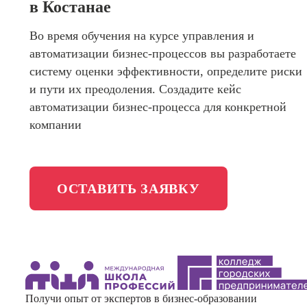
Интерне
в Костанае
Школа актерского мастерства
маркето
Во время обучения на курсе управления и
Профес
Школа бизнеса и управления
автоматизации бизнес-процессов вы разработаете
Менедж
маркети
систему оценки эффективности, определите риски
Фотошкола
социал
и пути их преодоления. Создадите кейс
сетях (
автоматизации бизнес-процесса для конкретной
менедж
Школа медиа
компании
Профес
Специал
таргети
Онлайн-обучение
ОСТАВИТЬ ЗАЯВКУ
Курсы
Курсы
копирай
Курсы п
создан
Получи опыт от экспертов в бизнес-образовании